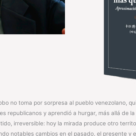
bobo no toma por sorpresa al pueblo venezolano, q
 republicanos y aprendió a hurgar, más allá de la 
do, irreversible: hoy la mirada produce otro territo
do notables cambios en el pasado, el presente y en 