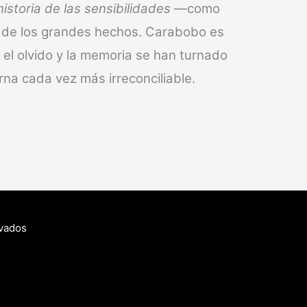
historia de las sensibilidades
­—como
le de los grandes hechos. Carabobo es
 el olvido y la memoria se han turnado
rna cada vez más irreconciliable.
rvados