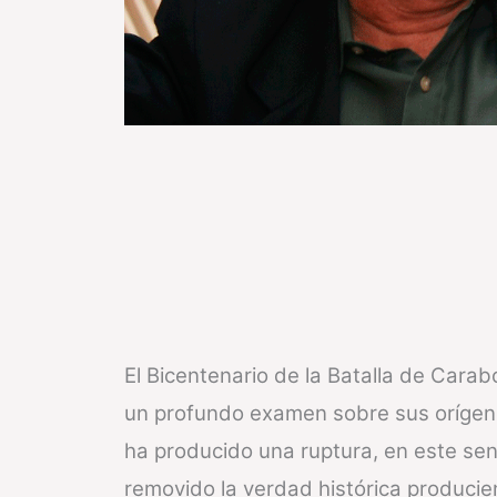
El Bicentenario de la Batalla de Cara
un profundo examen sobre sus orígenes
ha producido una ruptura, en este senti
removido la verdad histórica producien