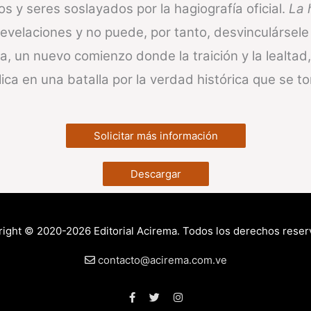
os y seres soslayados por la hagiografía oficial.
La 
 revelaciones y no puede, por tanto, desvinculárse
, un nuevo comienzo donde la traición y la lealtad,
ica en una batalla por la verdad histórica que se to
Solicitar más información
Descargar
ight © 2020-2026 Editorial Acirema. Todos los derechos rese
contacto@acirema.com.ve