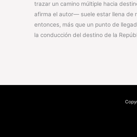
trazar un camino múltiple hacia destin
afirma el autor— suele estar llena de
entonces, más que un punto de llegada
la conducción del destino de la Repúbl
Copyr